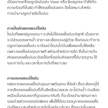
เนื่องจากเครื่องดูดไขมันเช่น Vaser หรือ Bodytite ทำให้เกิด
ความร้อนที่ชั้นผิว ทำให้เซลล์ไขมันแตก จึงไม่เหมาะสำหรับ
การนำมาปลูกถ่ายฉีดไขมัน)
การปั่นคัดแยกเซลล์ไขมัน
ไขมันที่แพทย์ดูดออกมา จะยังไม่ใช่เซลล์ไขมันบริสุทธิ์ เนื่องจาก
จะมีส่วนของสารน้ำ ยาชา และเลือดปนอยู่ด้วย ซึ่งก่อนจะทำการ
ปลูกถ่ายเซลล์ไขมัน จะต้องนำไขมันไปปั่นเพื่อแยกชั้นให้เหลือ
เฉพาะเซลล์ไขมันคุณภาพดี พร้อมสำหรับการฉีด ซึ่งในการปั่น
คัดแยกเซลล์ไขมันจะต้องใช้เครื่องปั่นคัดแยกที่ได้มาตรฐาน ใช้
รอบการปั่น และเวลาในการปั่นที่เหมาะสม
การกรองเซลล์ไขมัน
หลังจากแยกเซลล์ไขมันคุณภาพดีออกมาได้แล้ว ซึ่งจะสังเกตุได้
จากสีของเซลล์ไขมันที่เป็นสีเหลือนวลสวย (จะไม่ปนน้ำ ปนเลือด
เหมือนในตอนแรกที่ดูดออกมาทันที) ก็จะต้องนำมาผ่านการก
รองด้วยหัวกรองชนิดพิเศษ เพื่อให้ได้ขนาดอนุภาคของเซลล์ไข
มันที่เหมาะสมสำหรับการฉีดในแต่ละบริเวณ ซึ่งขนาดโมเลกุล