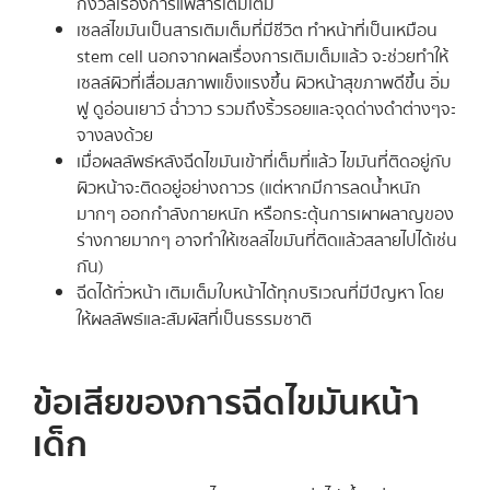
กังวลเรื่องการแพ้สารเติมเต็ม
เซลล์ไขมันเป็นสารเติมเต็มที่มีชีวิต ทำหน้าที่เป็นเหมือน
stem cell นอกจากผลเรื่องการเติมเต็มแล้ว จะช่วยทำให้
เซลล์ผิวที่เสื่อมสภาพแข็งแรงขึ้น ผิวหน้าสุขภาพดีขึ้น อิ่ม
ฟู ดูอ่อนเยาว์ ฉ่ำวาว รวมถึงริ้วรอยและจุดด่างดำต่างๆจะ
จางลงด้วย
เมื่อผลลัพธ์หลังฉีดไขมันเข้าที่เต็มที่แล้ว ไขมันที่ติดอยู่กับ
ผิวหน้าจะติดอยู่อย่างถาวร (แต่หากมีการลดน้ำหนัก
มากๆ ออกกำลังกายหนัก หรือกระตุ้นการเผาผลาญของ
ร่างกายมากๆ อาจทำให้เซลล์ไขมันที่ติดแล้วสลายไปได้เช่น
กัน)
ฉีดได้ทั่วหน้า เติมเต็มใบหน้าได้ทุกบริเวณที่มีปัญหา โดย
ให้ผลลัพธ์และสัมผัสที่เป็นธรรมชาติ
ข้อเสียของการฉีดไขมันหน้า
เด็ก