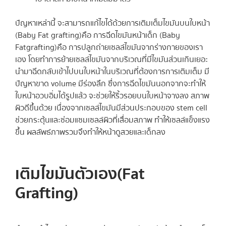
ปัญหาเหล่านี้ จะสามารถแก้ไขได้ด้วยการเติมเต็มไขมันบนใบหน้า
(Baby Fat grafting) คือ การฉีดไขมันหน้าเด็ก (Baby
Fatgrafting) คือ การปลูกถ่ายเซลล์ไขมันจากร่างกายของเรา
เอง โดยทำการย้ายเซลล์ไขมันจากบริเวณที่มีไขมันส่วนเกินเยอะ
นำมาฉีดกลับเข้าไปบนใบหน้าในบริเวณที่ต้องการการเติมเต็ม มี
ปัญหาขาด volume มีร่องลึก ซึ่งการฉีดไขมันนอกจากจะทำให้
ใบหน้าอวบอิ่มได้รูปแล้ว จะช่วยให้ริ้วรอยบนใบหน้าจางลง สภาพ
ผิวดีขึ้นด้วย เนื่องจากเซลล์ไขมันมีส่วนประกอบของ stem cell
ช่วยกระตุ้นและซ่อมแซมเซลล์ผิวที่เสื่อมสภาพ ทำให้เซลล์แข็งแรง
ขึ้น ผลลัพธ์ภาพรวมจึงทำให้หน้าดูสวยและเด็กลง
เติมไขมันตัวเอง
(Fat
Grafting)