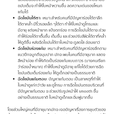
ขมับเต็มจะทำให้ใบหน้าหวานขึ้น ลดความเด่นของโหนก
แก้มได้
ฉีดไขมันใต้ตา
: เหมาะสำหรับคนที่มีปัญหาร่องใต้ตาลึก
ใต้ตาคล้ำ มีริ้วรอยเล็ก ๆใต้ตา ทำให้ใบหน้าดูโทรมและ
มีอายุ แต่งหน้ายาก แป้งตกร่อง การฉีดไขมันใต้ตาจะช่วย
ทำให้ร่องใต้ตาตื้นขึ้น เต็มขึ้น และช่วยปรับสีผิวใต้ตาที่คล้ำ
ให้ดูดีขึ้น หลังฉีดไขมันใต้ตาใบหน้าจะดูสดใส อ่อนเยาว์
ฉีดไขมันร่องแก้ม
: เหมาะสำหรับคนที่มีปัญหาร่องลึกตาม
แนวปีกจมูกถึงมุมปาก มักจะพบในคนที่มีอายุมาก แสดง
สีหน้าบ่อย ทำให้เกิดเป็นร่องแก้มแบบถาวร (บางคนเรียก
ว่าร่องน้ำหมาก) ทำให้ใบหน้าดูมีอายุ แก้ไขได้ด้วยการฉีด
ไขมันเติมเต็มร่องแก้ม ให้ดูเด็กอย่างเป็นธรรมชาติ
ฉีดไขมันแก้มตอบ
: ปัญหาแก้มตอบ เป็นสาเหตุที่ทำให้
ใบหน้าดูแก่กว่าวัย และดูโทรม การฉีดไขมันตรงบริเวณที่
มีปัญหาแก้มตอบ จะช่วยปรับรูปหน้าให้ smooth ขึ้น
อย่างเป็นธรรมชาติ ใบหน้าดูเด็กและอิ่มฟูมากขึ้น
โดยส่วนใหญ่คนที่มีอายุมากมักจะเจอปัญหาเรื่องการยุบตัวของ