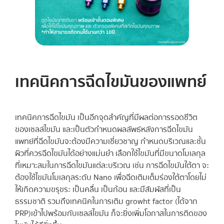
เทคนิคการฉีดไขมันของแพทย์
เทคนิคการฉีดไขมัน เป็นอีกจุดสำคัญที่มีผลต่อการรอดชีวิต
ของเซลล์ไขมัน และเป็นตัวกำหนดผลลัพธ์หลังการฉีดไขมัน
แพทย์ที่ฉีดไขมันจะต้องมีความเชี่ยวชาญ กำหนดบริเวณและชั้น
ผิวที่ควรฉีดไขมันได้อย่างแม่นยำ เลือกใช้ไขมันที่มีขนาดโมเลกุล
ที่เหมาะสมในการฉีดไขมันแต่ละบริเวณ เช่น การฉีดไขมันใต้ตา จะ
ต้องใช้ไขมันโมเลกุลระดับ Nano เพื่อฉีดเติมเต็มร่องใต้ตาโดยไม่
ให้เกิดความขรุขระ เป็นคลื่น เป็นก้อน และมีสัมผัสที่เป็น
ธรรมชาติ รวมถึงเทคนิคในการเติม growht factor (ได้จาก
PRP) เข้าไปพร้อมกับเซลล์ไขมัน ก็จะยิ่งเพิ่มโอกาสในการติดของ