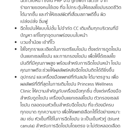
ฉีดทั่วใบหน้า ซึ่งใน PRP จะมี growth factor จาก
ร่างกายของคนไข้เอง ที่จะไปกระตุ้นให้เซลล์ไขมันรอดชีวิต
ได้มากขึ้น และทำให้เซลล์ผิวที่เสื่อมสภาพดีขึ้น ผิว
เปล่งปลั่ง อิ่มฟู
ฉีดไขมันให้แบบไม่อั้น ไม่จำกัด CC เติมเต็มทุกบริเวณที่มี
ปัญหา แก้ไขทุกจุดบกพร่องบนใบหน้า
บวมช้ำน้อย เข้าที่ไว
ใส่ใจทุกรายละเอียดในการเตรียมไขมัน ตั้งแต่การดูดไขมัน
ปั่นแยกเซลล์ไขมัน และการกรองไขมัน เพื่อให้ได้เซลล์ไข
มันดีที่มีคุณภาพสูง พร้อมสำหรับการฉีดไขมันหน้า ไขมัน
คุณภาพดีจะช่วยให้ผลลัพธ์หลังฉีดไขมันติดได้ดียิ่งขึ้น
อุปกรณ์ และเครื่องมือแพทย์ที่ทันสมัย ได้มาตรฐาน เพื่อ
ผลลัพธ์ที่ดีที่สุดในการเติมไขมัน Princess Wellness
Clinic ให้ความสำคัญกับเครื่องมือทุกชิ้น ตั้งแต่เครื่องมือ
สำหรับดูดไขมัน เครื่องปั่นแยกเซลล์ไขมัน ตัวกรองเซลล์
ไขมัน ตลอดจนหัวเข็มสำหรับฉีดไขมัน ที่จะต้องมีครบ
ทุกขนาด ทุกความยาว เพื่อให้แพทย์เลือกใช้ได้อย่างเหมาะ
สม เช่น หัวเข็มที่ใช้ในการฉีดไขมัน จะเป็นเข็มหัวทู่ (blunt
canula) สำหรับการฉีดไขมันโดยตรง จะไม่ตัดหลอดเลือด