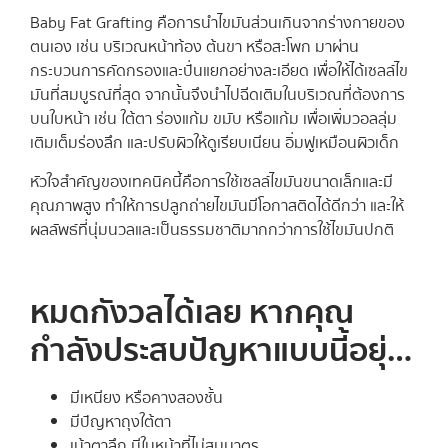
Baby Fat Grafting คือการนำไขมันส่วนเกินจากร่างกายของ
ตนเอง เช่น บริเวณหน้าท้อง ต้นขา หรือสะโพก มาผ่าน
กระบวนการคัดกรองและปั่นแยกอย่างละเอียด เพื่อให้ได้เซลล์ไข
มันที่สมบูรณ์ที่สุด จากนั้นจึงนำไปฉีดเติมในบริเวณที่ต้องการ
บนใบหน้า เช่น ใต้ตา ร่องแก้ม ขมับ หรือแก้ม เพื่อเพิ่มวอลลุ่ม
เติมเต็มร่องลึก และปรับผิวให้ดูเรียบเนียน อิ่มฟูเหมือนผิวเด็ก
หัวใจสำคัญของเทคนิคนี้คือการใช้เซลล์ไขมันขนาดเล็กและมี
คุณภาพสูง ทำให้การปลูกถ่ายไขมันมีโอกาสติดได้ดีกว่า และให้
ผลลัพธ์ที่นุ่มนวลและเป็นธรรมชาติมากกว่าการใช้ไขมันปกติ
หมดกังวลได้เลย หากคุณ
กำลังประสบปัญหาแบบนี้อยุ่…
มีเหนียง หรือคางสองชั้น
มีปัญหาถุงใต้ตา
เบ้าตาลึก มีใบหน้าที่ไม่สมมาตร