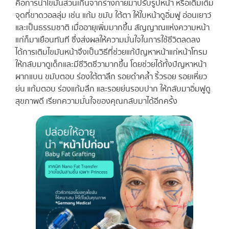
คือการนำไขมันส่วนเกินจากร่างกายมาปรับรูปหน้า หรือเติมเต็ม
จุดที่ขาดวอลลุ่ม เช่น แก้ม ขมับ ใต้ตา ให้ใบหน้าดูอิ่มฟู อ่อนเยาว์
และเป็นธรรมชาติ เมื่ออายุเพิ่มมากขึ้น สัญญาณแห่งความหน้า
แก่ก็มาเยือนทันที ซึ่งส่งผลให้ความมั่นใจในการใช้ชีวิตลดลง
ได้ การเติมไขมันหน้า จึงเป็นวิธีที่ช่วยแก้ปัญหาหน้าแก่หน้าโทรม
ให้กลับมาดูเด็กและมีชีวิตชีวามากขึ้น โดยช่วยได้ทั้งปัญหาหน้า
ผากแบน ขมับตอบ ร่องใต้ตาลึก รอยดำคล้ำ ริ้วรอย รอยเหี่ยว
ย่น แก้มตอบ ร่องแก้มลึก และรอยย่นรอบปาก ให้กลับมาอิ่มฟูดู
สุขภาพดี เรียกความมั่นใจของคุณกลับมาได้อีกครั้ง